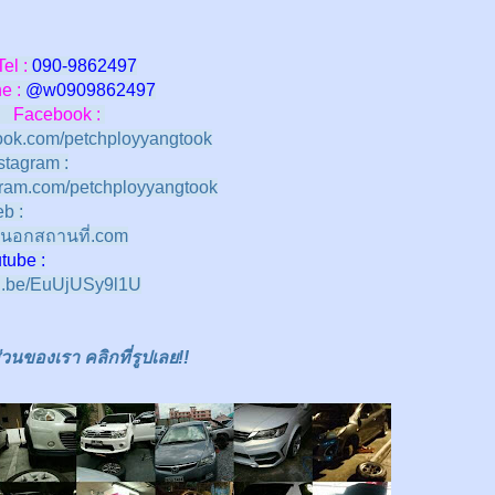
Tel :
090-9862497
 :
@w
0909862497
Facebook :
ok.com/petchployyangtook
stagram :
ram.com/petchployyangtook
b :
นอกสถานที่.com
e :
tu.be/EuUjUSy9l1U
นของเรา คลิกที่รูปเลย!!