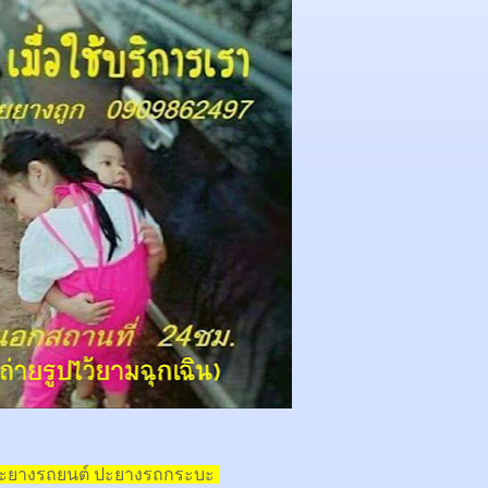
ปะยางรถยนต์ ปะยางรถกระบะ