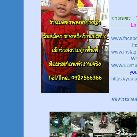
ช่างเพชร
Line
www.facebo
In
www.instag
We
www.ปะยาง
youtub
https://you
ผลงานบางส่ว