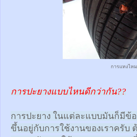
การแทงไห
การปะยางแบบไหนดีกว่ากัน??
การปะยาง ในแต่ละแบบมันก็มีข้อดี
ขึ้นอยู่กับการใช้งานของเราครับ 