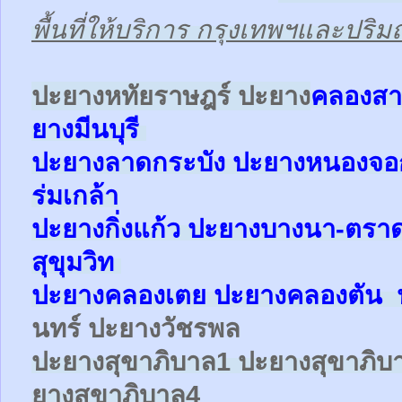
พื้นที่ให้บริการ กรุงเทพฯและปร
ป
ะยางหทัยราษฎร์ ปะยาง
คลองสา
ยาง
มีนบุรี
ปะยาง
ลาดกระบัง ปะยาง
หนองจ
ร่มเกล้า
ปะยาง
กิ่งแก้ว
ปะยาง
บางนา-ตรา
สุขุมวิท
ปะยาง
คลองเตย
ปะยาง
คลองตัน
นทร์ ปะยางวัชรพล
ปะยาง
สุขาภิบาล1
ปะยาง
สุขาภิบ
ยาง
สุขาภิบาล4