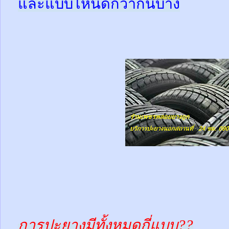
และแบบไหนดีกว่ากันบ้าง
การปะยางมีทั้งหมดกี่แบบ??