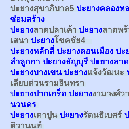
ปะยาง
สุขาภิบาล5
ปะยางคลองหล
ซ่อมสร้าง
ปะยาง
ลาดปลาเค้า
ปะยาง
ลาดพร
เสนา
ปะยาง
โชคชัย4
ปะยาง
หลักสี่
ปะยาง
ดอนเมือง
ปะ
ลำลูกกา
ปะยาง
ธัญบุรี ปะยางลาด
ปะยาง
บางเขน
ปะยาง
แจ้งวัฒนะ
เลียบด่วนรามอินทรา
ปะยาง
ปากเกร็ด
ปะยาง
งามวงศ์ว
นวนคร
ปะยาง
เตาปูน
ปะยาง
รัตนธิเบศร์
ป
ติวานนท์