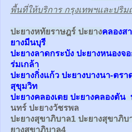
พื้นที่ให้บริการ กรุงเทพฯและปร
ป
ะยางหทัยราษฎร์ ปะยาง
คลองสา
ยาง
มีนบุรี
ปะยาง
ลาดกระบัง ปะยาง
หนองจ
ร่มเกล้า
ปะยาง
กิ่งแก้ว
ปะยาง
บางนา-ตรา
สุขุมวิท
ปะยาง
คลองเตย
ปะยาง
คลองตัน
นทร์ ปะยางวัชรพล
ปะยาง
สุขาภิบาล1
ปะยาง
สุขาภิบ
ยาง
สุขาภิบาล4