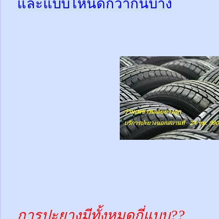
และแบบไหนดีกว่ากันบ้าง
การปะยางมีทั้งหมดกี่แบบ??