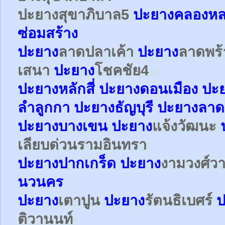
ปะยาง
สุขาภิบาล5
ปะยางคลองหล
ซ่อมสร้าง
ปะยาง
ลาดปลาเค้า
ปะยาง
ลาดพร
เสนา
ปะยาง
โชคชัย4
ปะยาง
หลักสี่
ปะยาง
ดอนเมือง
ปะ
ลำลูกกา
ปะยาง
ธัญบุรี ปะยางลาด
ปะยาง
บางเขน
ปะยาง
แจ้งวัฒนะ
เลียบด่วนรามอินทรา
ปะยาง
ปากเกร็ด
ปะยาง
งามวงศ์ว
นวนคร
ปะยาง
เตาปูน
ปะยาง
รัตนธิเบศร์
ป
ติวานนท์