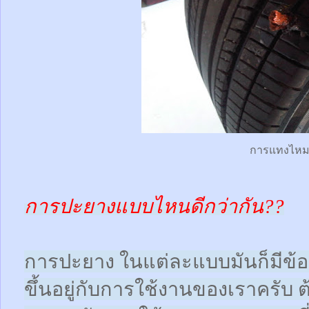
การแทงไห
การปะยางแบบไหนดีกว่ากัน??
การปะยาง ในแต่ละแบบมันก็มีข้อดี
ขึ้นอยู่กับการใช้งานของเราครับ 