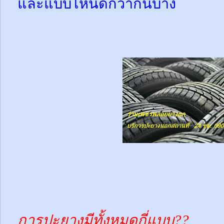
และแบบไหนดีกว่ากันบ้าง
การปะยางมีทั้งหมดกี่แบบ??