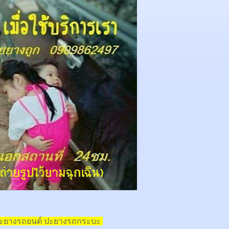
ปะยางรถยนต์ ปะยางรถกระบะ