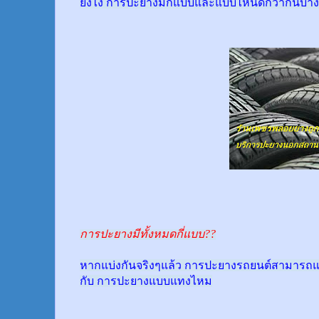
ยังไง การปะยางมีกี่แบบและแบบไหนดีกว่ากันบ้าง
การปะยางมีทั้งหมดกี่แบบ??
หากแบ่งกันจริงๆแล้ว การปะยางรถยนต์สามารถแบ
กับ การปะยางแบบแทงไหม