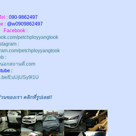
Tel :
090-9862497
 :
@w
0909862497
Facebook :
ok.com/petchployyangtook
stagram :
ram.com/petchployyangtook
b :
นอกสถานที่.com
e :
tu.be/EuUjUSy9l1U
นของเรา คลิกที่รูปเลย!!