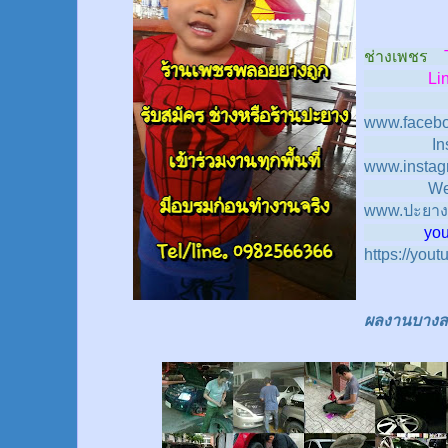
ช่างเพชร
Line
www.facebo
In
www.instag
We
www.ปะยาง
youtub
https://you
ผลงานบางส่ว