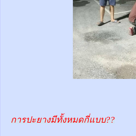
การปะยางมีทั้งหมดกี่แบบ??