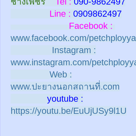
ช่างเพชร
Tel :
090-9862497
Line :
0909862497
Facebook :
www.facebook.com/petchployya
Instagram :
www.instagram.com/petchployy
Web :
www.ปะยางนอกสถานที่.com
youtube :
https://youtu.be/EuUjUSy9l1U