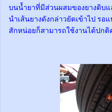
บนน้ำยาที่มีส่วนผสมของยางดิบแ
นำเส้นยางดังกล่าวยัดเข้าไป รอแห
สักหน่อยก็สามารถใช้งานได้ปกติ