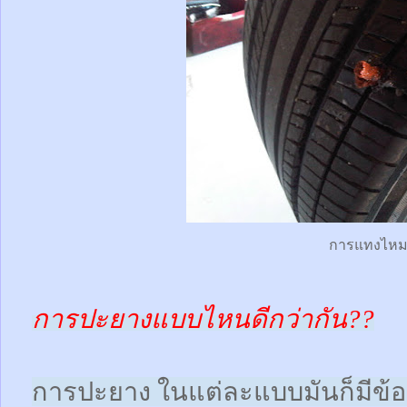
การแทงไห
การปะยางแบบไหนดีกว่ากัน??
การปะยาง ในแต่ละแบบมันก็มีข้อดี