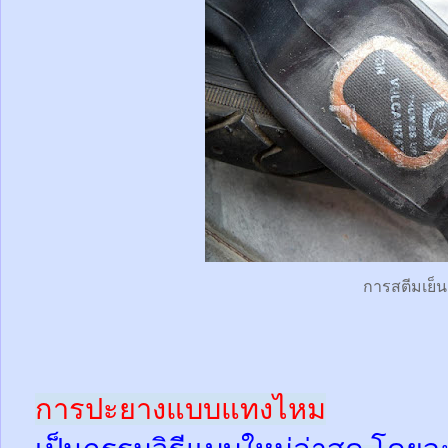
การสตีมเย็น
การปะยางแบบแทงไหม