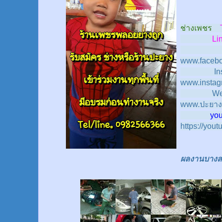
ช่างเพชร
Line
www.facebo
In
www.instag
We
www.ปะยาง
youtub
https://you
ผลงานบางส่ว