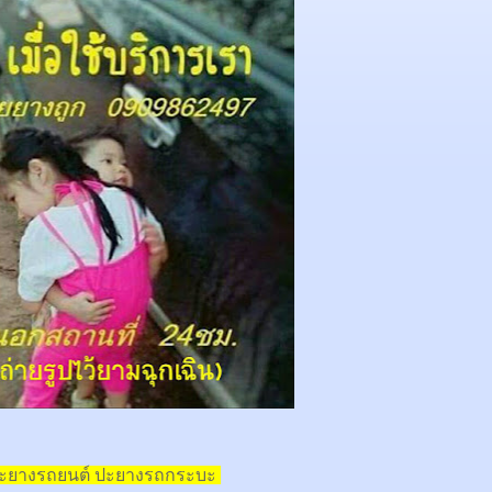
ปะยางรถยนต์ ปะยางรถกระบะ