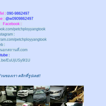
Tel :
090-9862497
 :
@w
0909862497
Facebook :
ok.com/petchployyangtook
stagram :
ram.com/petchployyangtook
b :
นอกสถานที่.com
e :
tu.be/EuUjUSy9l1U
นของเรา คลิกที่รูปเลย!!