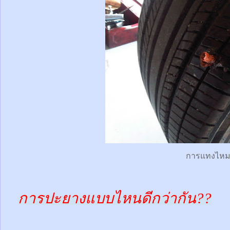
การแทงไห
การปะยางแบบไหนดีกว่ากัน??