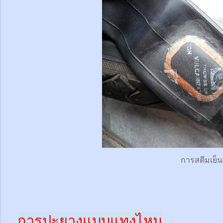
การสตีมเย็น
การปะยางแบบแทงไหม