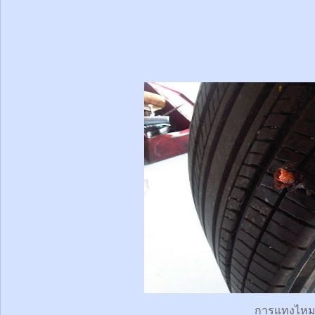
การแทงไห