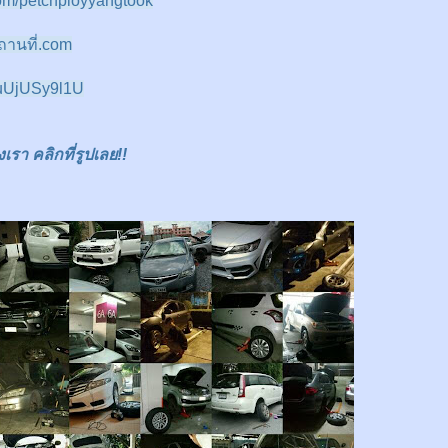
om/petchployyangtook
านที่.com
/EuUjUSy9l1U
า คลิกที่รูปเลย!!