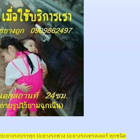
ปะยางรถบรรทุก ปะยางรถพ่วง ปะยางรถเทรลเลอร์ ทุกชนิด