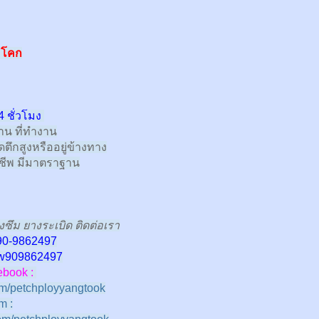
มโคก
4 ชั่วโมง
้าน ที่ทำงาน
ตึกสูงหรืออยู่ข้างทาง
าชีพ มีมาตราฐาน
งซึม ยางระเบิด ติดต่อเรา
90-9862497
w
909862497
book :
m/petchployyangtook
m :