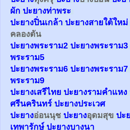
ผัก
ปะยาง
ท่าพระ
ปะยาง
ปิ่นเกล้า
ปะยาง
สายใต้ใหม
คลองตัน
ปะยาง
พระราม2
ปะยาง
พระราม
พระราม5
ปะยาง
พระราม6
ปะยาง
พระราม
พระราม9
ปะยางเสรีไทย ปะยางรามคำแหง 
ศรีนครินทร์ ปะยางประเวศ
ปะยาง
อ่อนนุช
ปะยาง
อุดมสุข
ปะ
เทพารักษ์
ปะยาง
บางนา