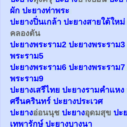
ผัก
ปะยาง
ท่าพระ
ปะยาง
ปิ่นเกล้า
ปะยาง
สายใต้ใหม
คลองตัน
ปะยาง
พระราม2
ปะยาง
พระราม
พระราม5
ปะยาง
พระราม6
ปะยาง
พระราม
พระราม9
ปะยางเสรีไทย ปะยางรามคำแหง 
ศรีนครินทร์ ปะยางประเวศ
ปะยาง
อ่อนนุช
ปะยาง
อุดมสุข
ปะ
เทพารักษ์
ปะยาง
บางนา