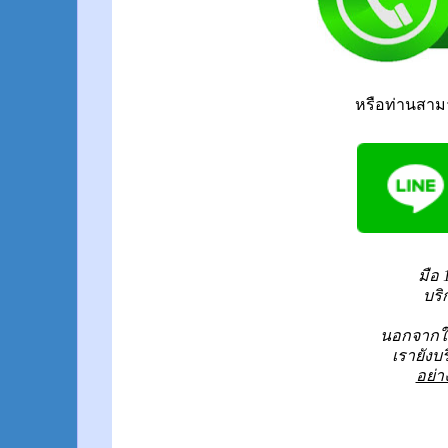
หรือท่านสาม
มือ 
บริ
นอกจากให
เรายังบ
อย่า