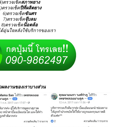
4)ตรวจเช็ค
สภาพยาง
5)ตรวจเช็ค
ปีที่ผลิตยาง
6)ตรวจเช็ค
ขันศร
7)ตรวจเช็ค
จุ๊บลม
8)ตรวจเช็ค
น๊อตล้อ
ได้อุ่นใจหลังใช้บริการของเรา
วิวผลงานของเราบางส่วน