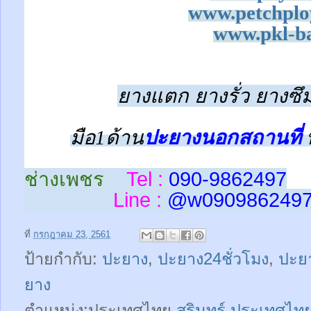
www.petchplo
www.pkl-ba
ยางแตก ยางรั่ว ยางซึม
มือ1ด้าน
ปะยางนอกสถานที่
ช่างเพชร
Tel :
090-9862497
Line :
@w
090986249
ที่
กรกฎาคม 23, 2561
ป้ายกำกับ:
ปะยาง
,
ปะยาง24ชั่วโมง
,
ปะยา
ยาง
ตำแหน่ง:ประเทศไทย
สุรินทร์ ประเทศไท