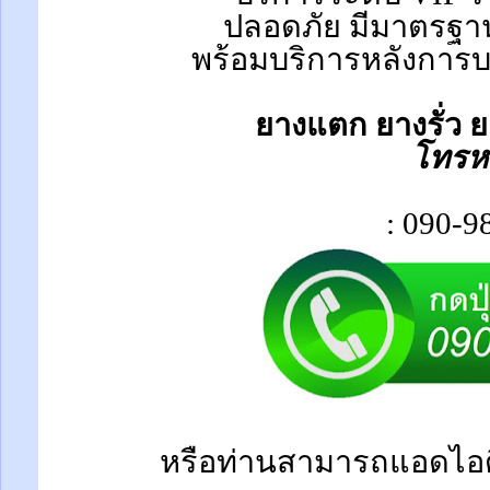
ปลอดภัย มีมาตรฐาน
พร้อมบริการหลังการบร
ยางแตก ยางรั่ว ย
โทรห
: 090-9
หรือท่านสามารถแอดไอด