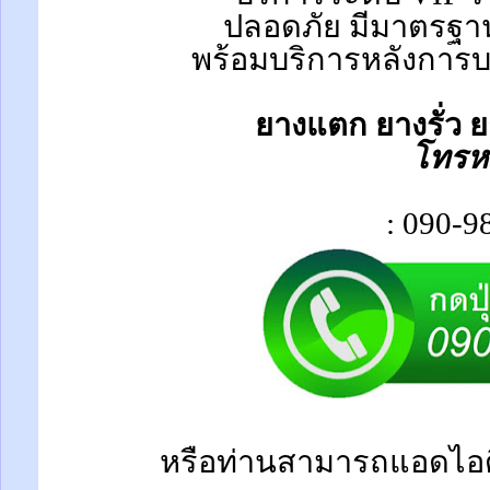
ปลอดภัย มีมาตรฐาน
พร้อมบริการหลังการบร
ยางแตก ยางรั่ว ย
โทรห
: 090-9
หรือท่านสามารถแอดไอด