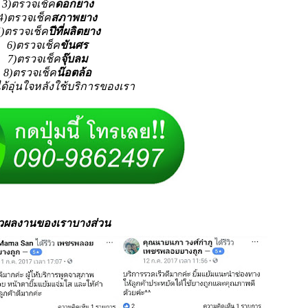
3)ตรวจเช็ค
ดอกยาง
4)ตรวจเช็ค
สภาพยาง
5)ตรวจเช็ค
ปีที่ผลิตยาง
6)ตรวจเช็ค
ขันศร
7)ตรวจเช็ค
จุ๊บลม
8)ตรวจเช็ค
น๊อตล้อ
ได้อุ่นใจหลังใช้บริการของเรา
วิวผลงานของเราบางส่วน