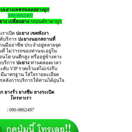
นปะยางเพชรพลอยยางถูก
090-9862497
ยาง เปลี่ยนยาง
รถยนต์ราคาถูก
นเราเปิด
ปะยาง เขตพังงา
ห้บริการ
ปะยางนอกสถานที่
งานมืออาชีพ ประจำอยู่หลายจุด
นที่ ไม่ว่ารถของท่านจะอยู่ใน
อนโด
บนตึกสูง หรืออยู่ข้างทาง
อมบริการ
ปะยาง
ท่านตลอดเวลา
ดับ VIP รวดเร็วแต่ไม่เร่งรีบ
 มีมาตรฐาน ใส่ใจรายละเอียด
รหลังการบริการให้ท่านได้อุ่นใจ
 ยางรั่ว ยางซึม ยางระเบิด
โทรหาเรา
: 090-9862497