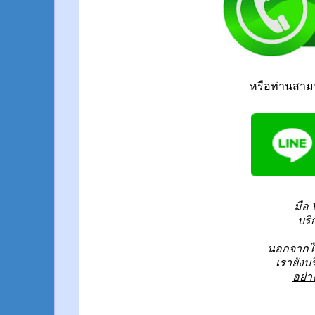
หรือท่านสาม
มือ 
บริ
นอกจากให
เรายังบ
อย่า