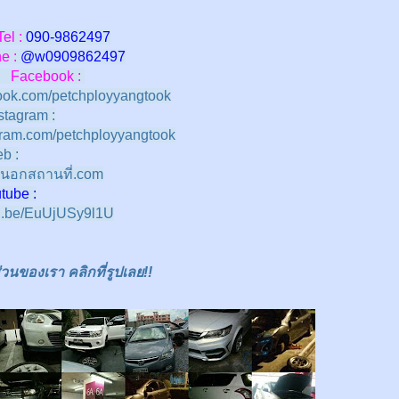
Tel :
090-9862497
 :
@w
0909862497
Facebook :
ok.com/petchployyangtook
stagram :
ram.com/petchployyangtook
b :
นอกสถานที่.com
e :
tu.be/EuUjUSy9l1U
นของเรา คลิกที่รูปเลย!!