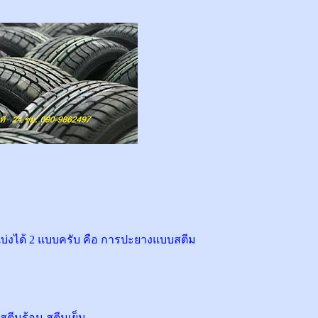
่งได้ 2 แบบครับ คือ การปะยางแบบสตีม
สตีมร้อน สตีมเย็น