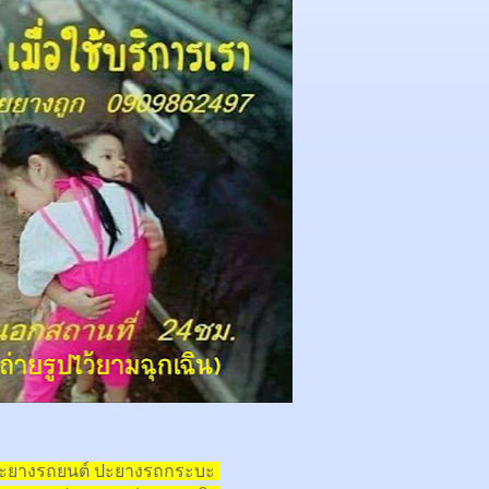
ปะยางรถยนต์ ปะยางรถกระบะ