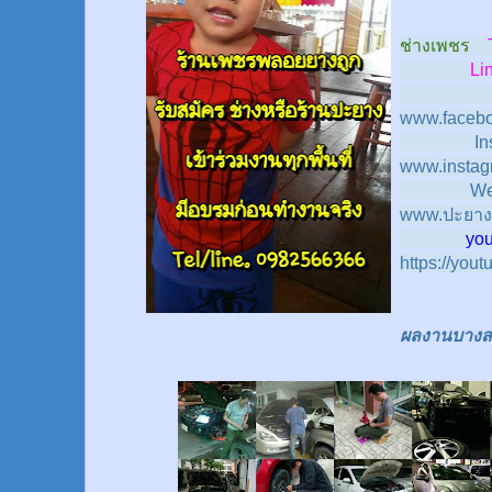
ช่างเพชร
Line
www.facebo
In
www.instag
We
www.ปะยาง
youtub
https://you
ผลงานบางส่ว