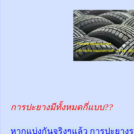
การปะยางมีทั้งหมดกี่แบบ??
หากแบ่งกันจริงๆแล้ว การปะยางร