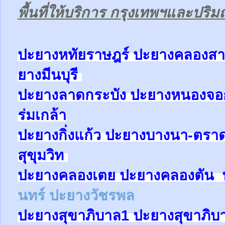
พื้นที่ให้บริการ กรุงเทพฯและปร
ป
ะยางหทัยราษฎร์ ปะยาง
คลองสา
ยาง
มีนบุรี
ปะยาง
ลาดกระบัง ปะยาง
หนองจ
ร่มเกล้า
ปะยาง
กิ่งแก้ว
ปะยาง
บางนา-ตรา
สุขุมวิท
ปะยาง
คลองเตย
ปะยาง
คลองตัน
นทร์
ปะยางวัชรพล
ปะยาง
สุขาภิบาล1
ปะยาง
สุขาภิบ