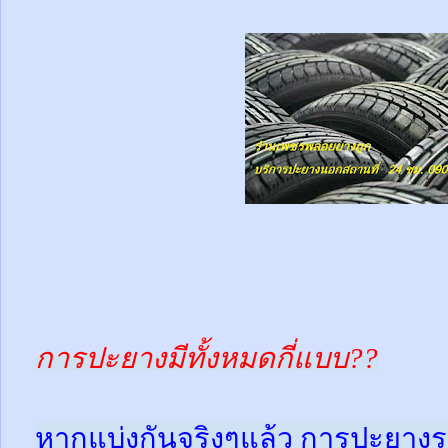
การปะยางมีทั้งหมดกี่แบบ??
หากแบ่งกันจริงๆแล้ว การปะยางร