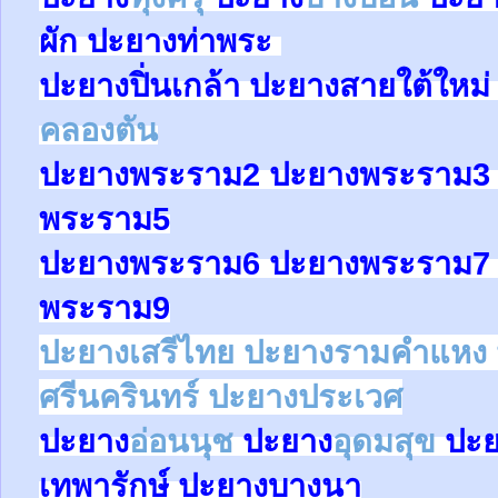
ผัก
ปะยาง
ท่าพระ
ปะยาง
ปิ่นเกล้า
ปะยาง
สายใต้ใหม
คลองตัน
ปะยาง
พระราม2
ปะยาง
พระราม
พระราม5
ปะยาง
พระราม6
ปะยาง
พระราม
พระราม9
ปะยางเสรีไทย ปะยางรามคำแหง 
ศรีนครินทร์ ปะยางประเวศ
ปะยาง
อ่อนนุช
ปะยาง
อุดมสุข
ปะ
เทพารักษ์
ปะยาง
บางนา