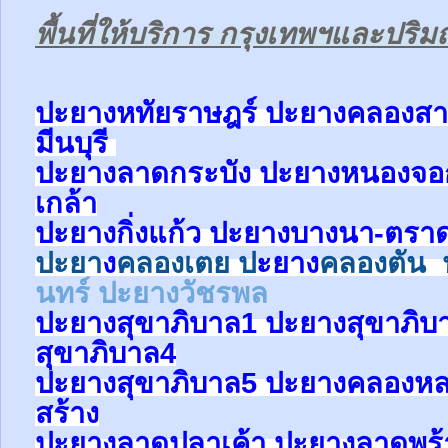
พื้นที่ให้บริการ กรุงเทพฯและปร
ป
ะยางหทัยราษฎร์ ปะยาง
คลองสา
มีนบุรี
ปะยาง
ลาดกระบัง ปะยาง
หนองจ
เกล้า
ปะยาง
กิ่งแก้ว
ปะยาง
บางนา-ตรา
ปะยา
ง
คลองเตย
ป
ะยาง
คลองตัน
นทร์
ปะยางวัชรพล
ปะยาง
สุขาภิบาล1
ปะยาง
สุขาภิบ
สุขาภิบาล4
ปะยาง
สุขาภิบาล5
ปะยางคลองหล
สร้าง
ปะยาง
ลาดปลาเค้า
ปะยาง
ลาดพร