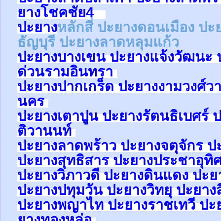
ยาง
โชคชัย4
ปะยาง
หลักสี่
ปะยาง
ดอนเมือง
ปะ
ธัญบุรี
ปะยางลาดหลุมแก้ว
ปะยาง
บางเขน
ปะยาง
แจ้งวัฒนะ
ด่วนรามอินทรา
ปะยาง
ปากเกร็ด
ปะยาง
งามวงศ์ว
นคร
ปะยาง
เตาปูน
ปะยาง
รัตนธิเบศร์
ป
ติวานนท์
ปะยาง
ลาดพร้าว
ปะยาง
จตุจักร
ป
ปะยาง
สุทธิสาร
ปะยาง
ประชาอุทิ
ปะยาง
วิภาวดี
ปะยาง
ดินแดง
ปะย
ปะยาง
ปทุมวัน
ปะยาง
วิทยุ
ปะยาง
ปะยาง
พญาไท
ปะยาง
ราชเทวี
ปะ
ยาง
ทองหล่อ