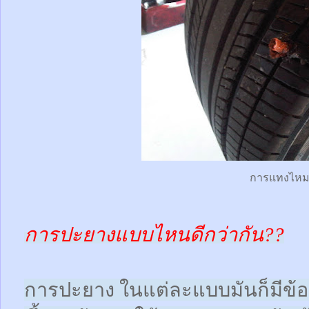
การแทงไห
การปะยางแบบไหนดีกว่ากัน??
การปะยาง ในแต่ละแบบมันก็มีข้อดี