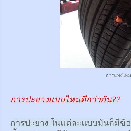
การแทงไห
การปะยางแบบไหนดีกว่ากัน??
การปะยาง ในแต่ละแบบมันก็มีข้อดี