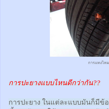
การแทงไห
การปะยางแบบไหนดีกว่ากัน??
การปะยาง ในแต่ละแบบมันก็มีข้อดี