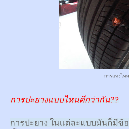
การแทงไห
การปะยางแบบไหนดีกว่ากัน??
การปะยาง ในแต่ละแบบมันก็มีข้อดี