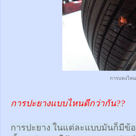
การแทงไห
การปะยางแบบไหนดีกว่ากัน??
การปะยาง ในแต่ละแบบมันก็มีข้อดี