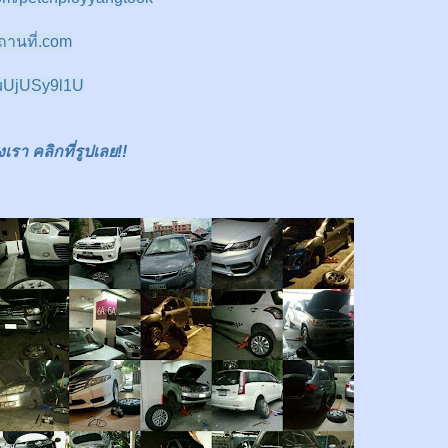
านที่.com
/EuUjUSy9l1U
า คลิกที่รูปเลย!!