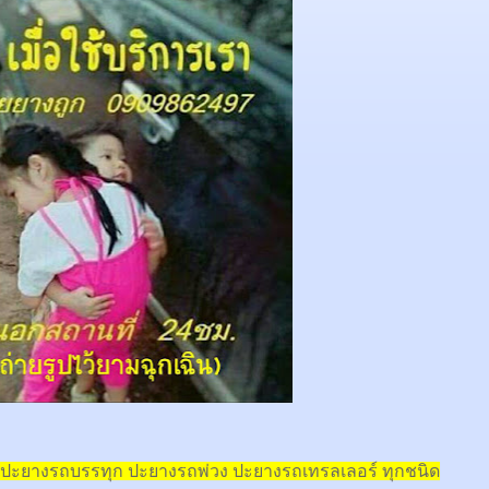
ปะยางรถบรรทุก ปะยางรถพ่วง ปะยางรถเทรลเลอร์ ทุกชนิด