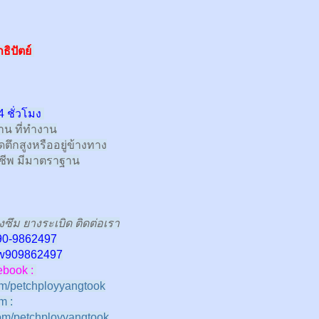
ธิปัตย์
4 ชั่วโมง
้าน ที่ทำงาน
ตึกสูงหรืออยู่ข้างทาง
าชีพ มีมาตราฐาน
งซึม ยางระเบิด ติดต่อเรา
90-9862497
w
909862497
book :
m/petchployyangtook
m :
om/petchployyangtook