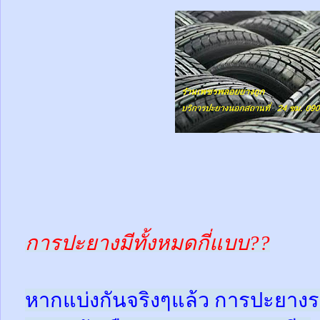
การปะยางมีทั้งหมดกี่แบบ??
หากแบ่งกันจริงๆแล้ว การปะยางร