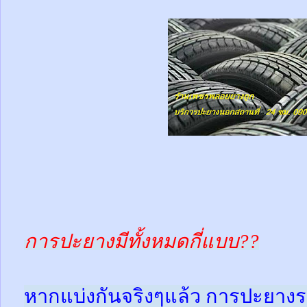
การปะยางมีทั้งหมดกี่แบบ??
หากแบ่งกันจริงๆแล้ว การปะยางร