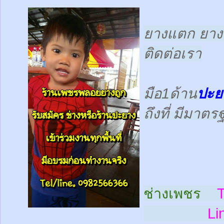
ยางแตก ยางร
ติดต่อเรา
มือ1ด้าน
ปะย
ถึงที่ มีมาต
ช่างเพชร
T
Line