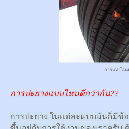
การแทงไห
การปะยางแบบไหนดีกว่ากัน??
การปะยาง ในแต่ละแบบมันก็มีข้อดี
ขึ้นอยู่กับการใช้งานของเราครับ 