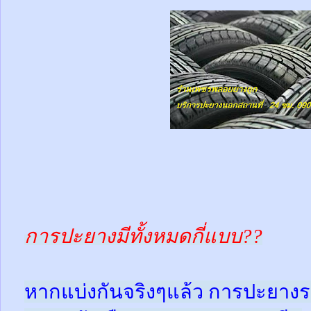
การปะยางมีทั้งหมดกี่แบบ??
หากแบ่งกันจริงๆแล้ว การปะยางร