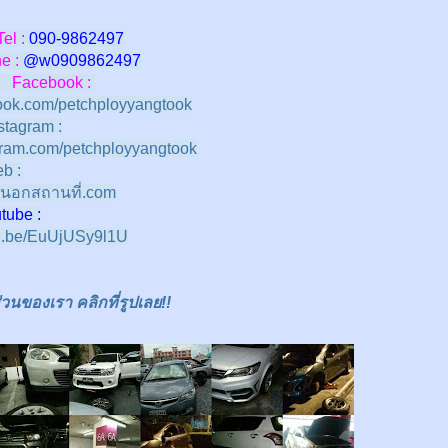
Tel :
090-9862497
 :
@w
0909862497
Facebook :
ok.com/petchployyangtook
stagram :
ram.com/petchployyangtook
b :
นอกสถานที่.com
e :
tu.be/EuUjUSy9l1U
นของเรา คลิกที่รูปเลย!!