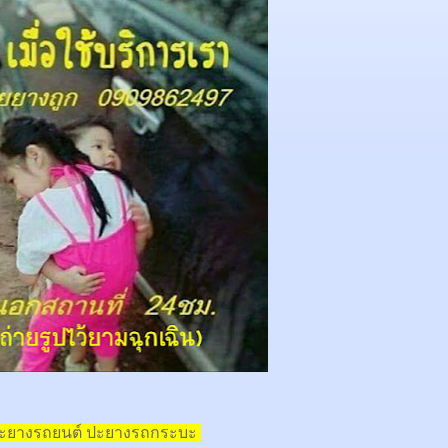
ปะยางรถยนต์ ปะยางรถกระบะ