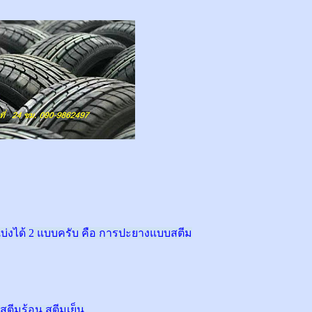
่งได้ 2 แบบครับ คือ การปะยางแบบสตีม
สตีมร้อน สตีมเย็น