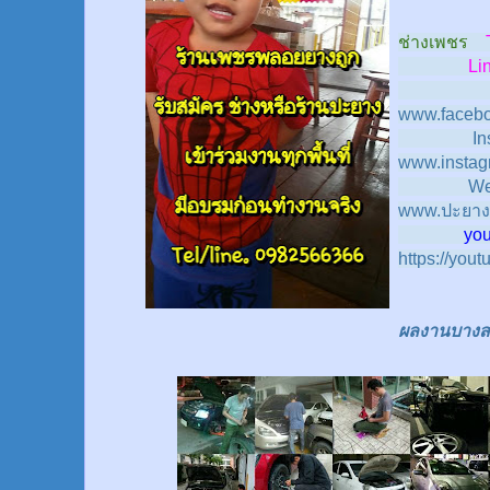
ช่างเพชร
Line
www.facebo
In
www.instag
We
www.ปะยาง
youtub
https://you
ผลงานบางส่ว