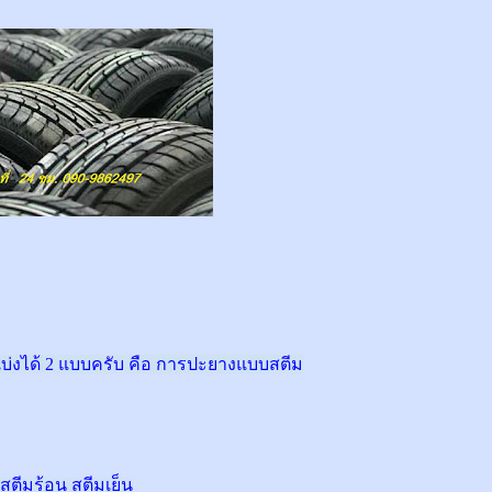
่งได้ 2 แบบครับ คือ การปะยางแบบสตีม
สตีมร้อน สตีมเย็น