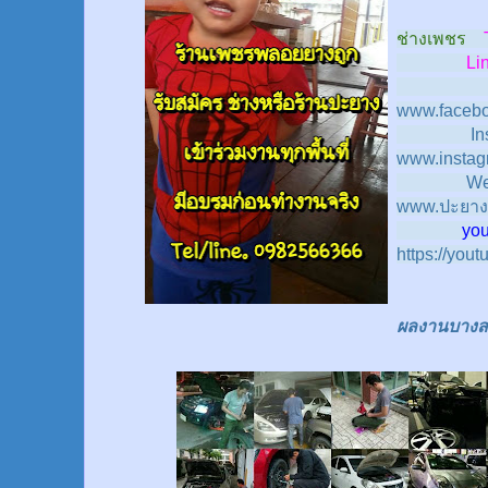
ช่างเพชร
Line
www.facebo
In
www.instag
We
www.ปะยาง
youtub
https://you
ผลงานบางส่ว