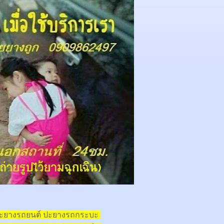
ปะยางรถยนต์ ปะยางรถกระบะ