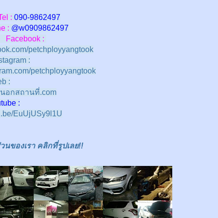
Tel :
090-9862497
 :
@w
0909862497
Facebook :
ok.com/petchployyangtook
stagram :
ram.com/petchployyangtook
b :
นอกสถานที่.com
e :
tu.be/EuUjUSy9l1U
นของเรา คลิกที่รูปเลย!!