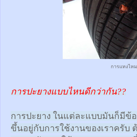
การแทงไห
การปะยางแบบไหนดีกว่ากัน??
การปะยาง ในแต่ละแบบมันก็มีข้อดี
ขึ้นอยู่กับการใช้งานของเราครับ 