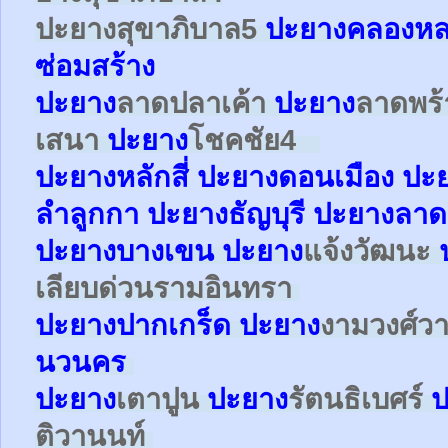
ปะยาง
สุขาภิบาล5
ปะยางคลองหล
ซ่อมสร้าง
ปะยาง
ลาดปลาเค้า
ปะยาง
ลาดพร
เสนา
ปะยาง
โชคชัย4
ปะยาง
หลักสี่
ปะยาง
ดอนเมือง
ปะ
ลำลูกกา
ปะยาง
ธัญบุรี ปะยางลาด
ปะยาง
บางเขน
ปะยาง
แจ้งวัฒนะ
เลียบด่วนรามอินทรา
ปะยาง
ปากเกร็ด
ปะยาง
งามวงศ์ว
นวนคร
ปะยาง
เตาปูน
ปะยาง
รัตนธิเบศร์
ป
ติวานนท์