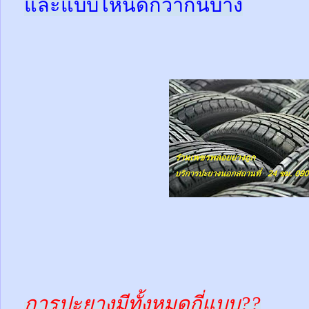
และแบบไหนดีกว่ากันบ้าง
การปะยางมีทั้งหมดกี่แบบ??