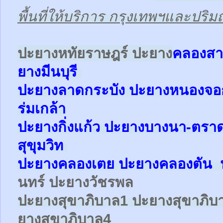
พื้นที่ให้บริการ กรุงเทพฯและปร
ป
ะยางหทัยราษฎร์ ปะยาง
คลองสา
ยาง
มีนบุรี
ปะยาง
ลาดกระบัง ปะยาง
หนองจ
ร่มเกล้า
ปะยาง
กิ่งแก้ว
ปะยาง
บางนา-ตรา
สุขุมวิท
ปะยาง
คลองเตย
ปะยาง
คลองตัน
นทร์ ปะยางวัชรพล
ปะยาง
สุขาภิบาล1
ปะยาง
สุขาภิบ
ยาง
สุขาภิบาล4