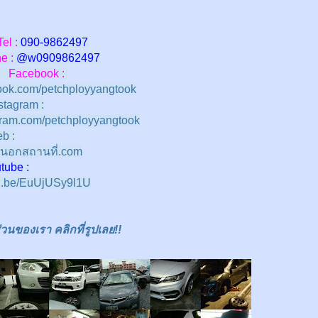
Tel :
090-9862497
 :
@w
0909862497
Facebook :
ok.com/petchployyangtook
stagram :
ram.com/petchployyangtook
b :
นอกสถานที่.com
e :
tu.be/EuUjUSy9l1U
นของเรา คลิกที่รูปเลย!!