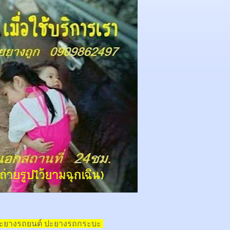
ปะยางรถยนต์ ปะยางรถกระบะ