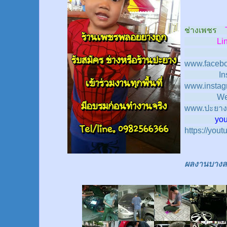
ช่างเพชร
Line
www.facebo
In
www.instag
We
www.ปะยาง
youtub
https://you
ผลงานบางส่ว