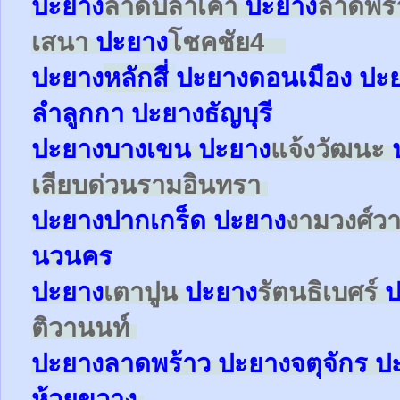
ปะยาง
ลาดปลาเค้า
ปะยาง
ลาดพร
เสนา
ปะยาง
โชคชัย4
ปะยาง
หลักสี่
ปะยาง
ดอนเมือง
ปะ
ลำลูกกา
ปะยาง
ธัญบุรี
ปะยาง
บางเขน
ปะยาง
แจ้งวัฒนะ
เลียบด่วนรามอินทรา
ปะยาง
ปากเกร็ด
ปะยาง
งามวงศ์ว
นวนคร
ปะยาง
เตาปูน
ปะยาง
รัตนธิเบศร์
ป
ติวานนท์
ปะยาง
ลาดพร้าว
ปะยาง
จตุจักร
ป
ห้วยขวาง