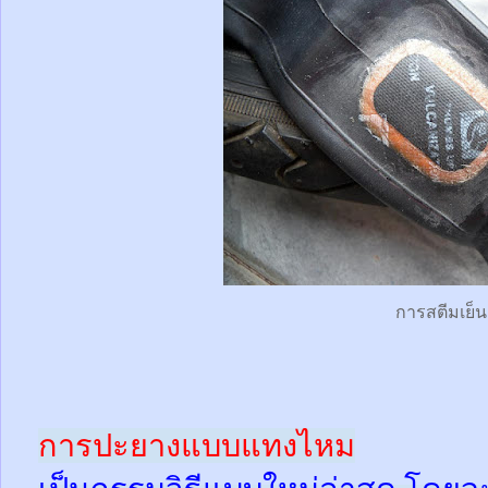
การสตีมเย็น
การปะยางแบบแทงไหม