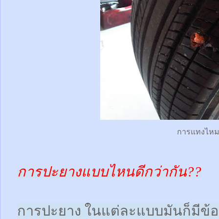
การแทงไห
การปะยางแบบไหนดีกว่ากัน??
การปะยาง ในแต่ละแบบมันก็มีข้อดี