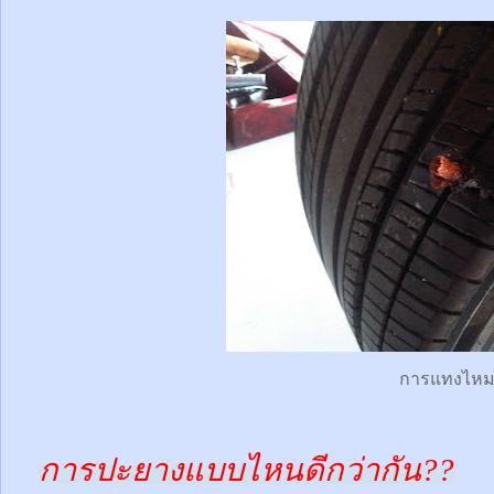
การแทงไห
การปะยางแบบไหนดีกว่ากัน??