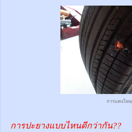
การแทงไห
การปะยางแบบไหนดีกว่ากัน??