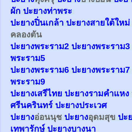
ผัก
ปะยาง
ท่าพระ
ปะยาง
ปิ่นเกล้า
ปะยาง
สายใต้ใหม
คลองตัน
ปะยาง
พระราม2
ปะยาง
พระราม
พระราม5
ปะยาง
พระราม6
ปะยาง
พระราม
พระราม9
ปะยางเสรีไทย ปะยางรามคำแหง 
ศรีนครินทร์ ปะยางประเวศ
ปะยาง
อ่อนนุช
ปะยาง
อุดมสุข
ปะ
เทพารักษ์
ปะยาง
บางนา