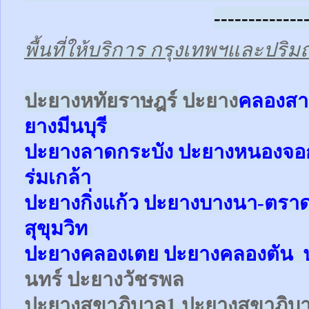
-------------
พื้นที่ให้บริการ กรุงเทพฯและปร
ป
ะยางหทัยราษฎร์ ปะยาง
คลองสา
ยาง
มีนบุรี
ปะยาง
ลาดกระบัง ปะยาง
หนองจ
ร่มเกล้า
ปะยาง
กิ่งแก้ว
ปะยาง
บางนา-ตรา
สุขุมวิท
ปะยาง
คลองเตย
ปะยาง
คลองตัน
นทร์ ปะยางวัชรพล
ปะยาง
สุขาภิบาล1
ปะยาง
สุขาภิบ