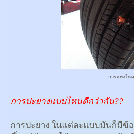
การแทงไห
การปะยางแบบไหนดีกว่ากัน??
การปะยาง ในแต่ละแบบมันก็มีข้อดี