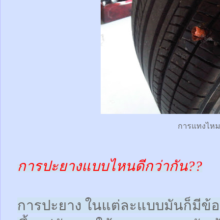
การแทงไห
การปะยางแบบไหนดีกว่ากัน??
การปะยาง ในแต่ละแบบมันก็มีข้อดี