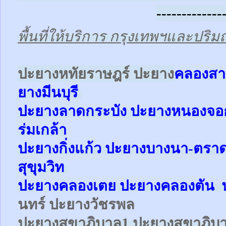
-------------
พื้นที่ให้บริการ กรุงเทพฯและปร
ป
ะยางหทัยราษฎร์ ปะยาง
คลองสา
ยาง
มีนบุรี
ปะยาง
ลาดกระบัง ปะยาง
หนองจ
ร่มเกล้า
ปะยาง
กิ่งแก้ว
ปะยาง
บางนา-ตรา
สุขุมวิท
ปะยาง
คลองเตย
ปะยาง
คลองตัน
นทร์ ปะยางวัชรพล
ปะยาง
สุขาภิบาล1
ปะยาง
สุขาภิบ