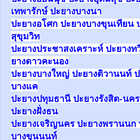
เทพารักษ์
ปะยาง
บางนา
ปะยางอโศก ปะยางบางขุนเทียน 
สุขุมวิท
ปะยางประชาสงเคราะห์ ปะยางทวีว
ยางดาวคะนอง
ปะยางบางใหญ่ ปะยางติวานนท์
บางแค
ปะยาง
ปทุมธานี ปะยาง
รังสิต-น
ปะยางฝั่งธน
ปะยางเจริญนคร ปะยางพรานนก 
บางขุนนนท์