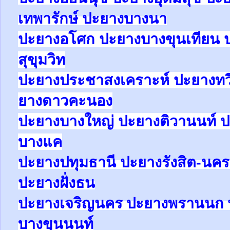
เทพารักษ์
ปะยาง
บางนา
ปะยางอโศก ปะยางบางขุนเทียน 
สุขุมวิท
ปะยางประชาสงเคราะห์ ปะยางทวีว
ยางดาวคะนอง
ปะยางบางใหญ่ ปะยางติวานนท์
บางแค
ปะยาง
ปทุมธานี ปะยาง
รังสิต-น
ปะยางฝั่งธน
ปะยางเจริญนคร ปะยางพรานนก 
บางขุนนนท์